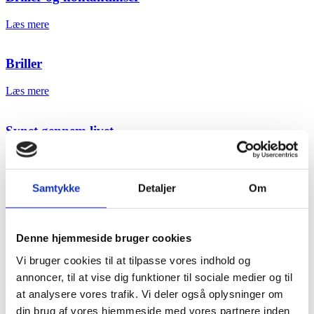
Læs mere
Briller
Læs mere
Synet gennem livet
Læs mere
Samtykke
Detaljer
Om
Solbrillemode
Læs mere
Denne hjemmeside bruger cookies
Vi bruger cookies til at tilpasse vores indhold og
Opskrifter – Dæk op til et godt syn
annoncer, til at vise dig funktioner til sociale medier og til
Læs mere
at analysere vores trafik. Vi deler også oplysninger om
din brug af vores hjemmeside med vores partnere inden