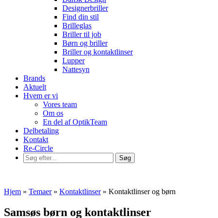
Designerbriller
Find din stil
Brilleglas
Briller til job
Børn og briller
Briller og kontaktlinser
Lupper
Nattesyn
Brands
Aktuelt
Hvem er vi
Vores team
Om os
En del af OptikTeam
Delbetaling
Kontakt
Re-Circle
Hjem
»
Temaer
»
Kontaktlinser
»
Kontaktlinser og børn
Samsøs børn og kontaktlinser