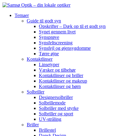
Temaer
Guide til godt syn
Opskrifter – Dæk op til et godt syn
Synet gennem livet
Synsprøve
Synsfeltscreening
Synsfejl og øjensygdomme
Tørre øjne
Kontaktlinser
Linsetyper
Væsker og tilbehør
Kontaktlinser og briller
Kontaktlinser og makeup
Kontaktlinser og børn
Solbriller
Designersolbriller
Solbrillemode
Solbriller med styrke
Solbriller og sport
UV-stråling
Briller
Brillestel
Dansk Design