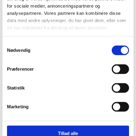
for sociale medier, annonceringspartnere og
Guide til godt syn
analysepartnere. Vores partnere kan kombinere disse
Læs mere
data med andre oplysninger, du har givet dem, eller som
de har indsamlet fra din brug af deres tjenester.
Børn og briller
Samtykkevalg
Læs mere
Nødvendig
Kontaktlinser og børn
Præferencer
Læs mere
Statistik
Solbriller
Læs mere
Marketing
Solbriller med styrke
Tillad alle
Læs mere